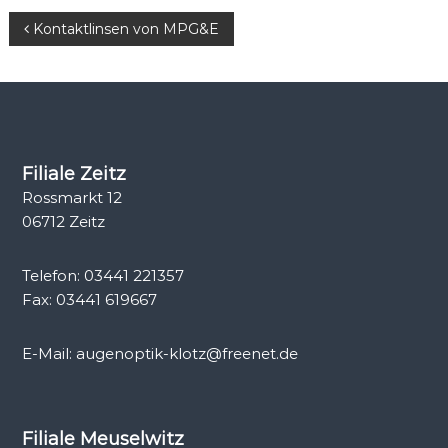
t
B
Kontaktlinsen von MPG&E
i
k
e
i
t
Filiale Zeitz
Rossmarkt 12
r
06712 Zeitz
a
Telefon: 03441 221357
g
Fax: 03441 619667
s
E-Mail: augenoptik-klotz@freenet.de
n
a
Filiale Meuselwitz