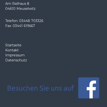
Am Rathaus 8
v
04610 Meuselwitz
i
Telefon: 03448 703326
Fax: 03441 619667
g
a
Startseite
t
Kontakt
Impressum
i
Datenschutz
o
n