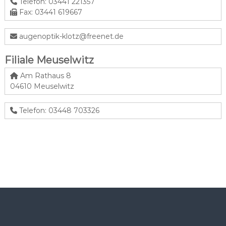
Telefon: 03441 221357
t
Fax: 03441 619667
i
k
augenoptik-klotz@freenet.de
Filiale Meuselwitz
Am Rathaus 8
04610 Meuselwitz
Telefon: 03448 703326