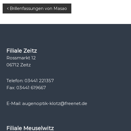
t
B
Brillenfassungen von Masao
i
k
e
i
t
Filiale Zeitz
Rossmarkt 12
r
06712 Zeitz
a
Telefon: 03441 221357
g
Fax: 03441 619667
s
E-Mail: augenoptik-klotz@freenet.de
n
a
Filiale Meuselwitz