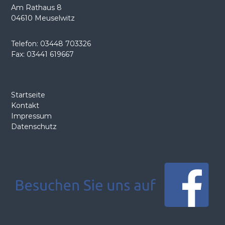
Am Rathaus 8
v
04610 Meuselwitz
i
Telefon: 03448 703326
Fax: 03441 619667
g
a
Startseite
t
Kontakt
Impressum
i
Datenschutz
o
n