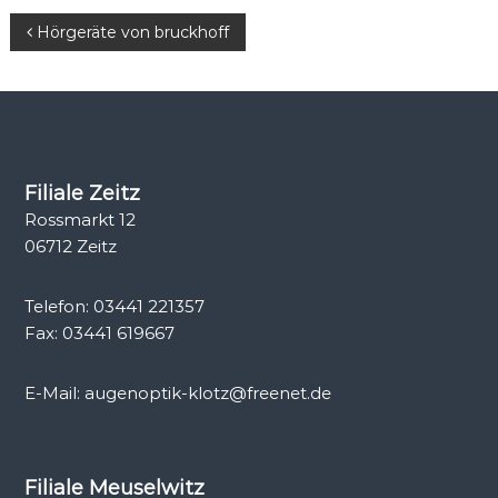
t
B
Hörgeräte von bruckhoff
i
k
e
i
t
Filiale Zeitz
Rossmarkt 12
r
06712 Zeitz
a
Telefon: 03441 221357
g
Fax: 03441 619667
s
E-Mail: augenoptik-klotz@freenet.de
n
a
Filiale Meuselwitz