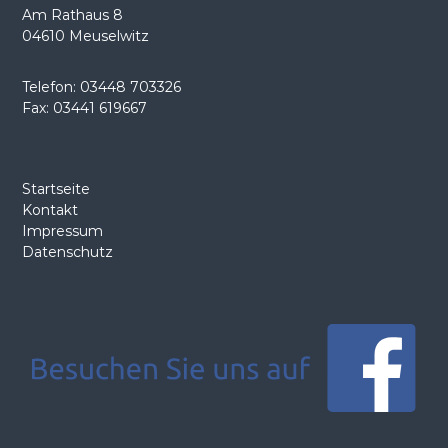
Am Rathaus 8
v
04610 Meuselwitz
i
Telefon: 03448 703326
Fax: 03441 619667
g
a
Startseite
t
Kontakt
Impressum
i
Datenschutz
o
n