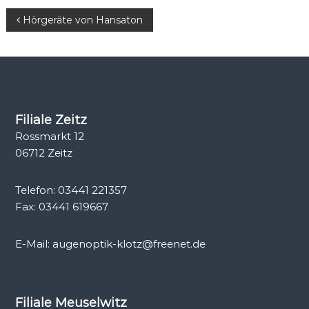
t
B
Hörgeräte von Hansaton
i
k
e
i
t
Filiale Zeitz
Rossmarkt 12
r
06712 Zeitz
a
Telefon: 03441 221357
g
Fax: 03441 619667
s
E-Mail: augenoptik-klotz@freenet.de
n
a
Filiale Meuselwitz