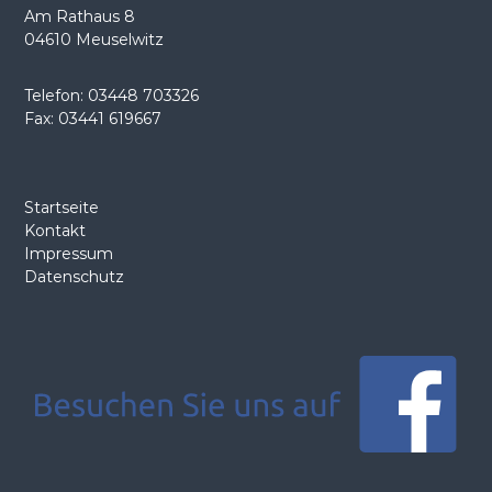
Am Rathaus 8
v
04610 Meuselwitz
i
Telefon: 03448 703326
Fax: 03441 619667
g
a
Startseite
t
Kontakt
Impressum
i
Datenschutz
o
n