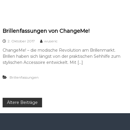
Brillenfassungen von ChangeMe!
2. Oktober 2017
wuseric
ChangeMe! – die modische Revolution am Brillenmarkt.
Brillen haben sich längst von der praktischen Sehhilfe zum
stylischen Accessoire entwickelt. Mit […]
Brillenfassungen
B
Ältere Beiträge
e