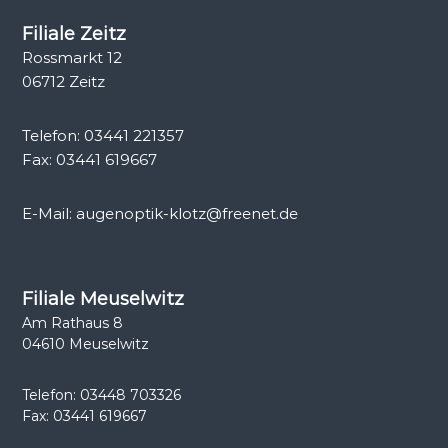
i
Filiale Zeitz
t
Rossmarkt 12
r
06712 Zeitz
a
Telefon: 03441 221357
Fax: 03441 619667
g
E-Mail: augenoptik-klotz@freenet.de
s
n
Filiale Meuselwitz
a
Am Rathaus 8
04610 Meuselwitz
v
Telefon: 03448 703326
i
Fax: 03441 619667