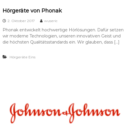
t
i
Hörgeräte von Phonak
k
2. Oktober 2017
wuseric
Phonak entwickelt hochwertige Hörlösungen. Dafür setzen
wir moderne Technologien, unseren innovativen Geist und
die höchsten Qualitätsstandards ein. Wir glauben, dass […]
Hörgeräte Eins