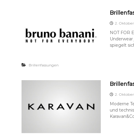
Brillenf
2. Oktober
NOT FOR EV
Underwear j
spiegelt sic
Brillenfassungen
Brillenf
2. Oktober
Moderne Tec
und techni
Karavan&Co