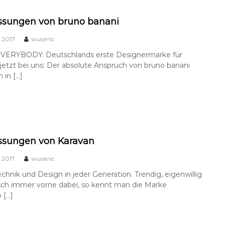
assungen von bruno banani
 2017
wuseric
ERYBODY: Deutschlands erste Designermarke für
etzt bei uns: Der absolute Anspruch von bruno banani
h in […]
assungen von Karavan
 2017
wuseric
hnik und Design in jeder Generation. Trendig, eigenwillig
sch immer vorne dabei, so kennt man die Marke
 […]