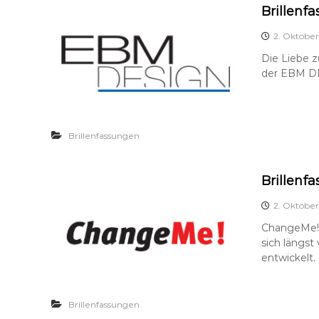
Brillenf
2. Oktober
Die Liebe z
der EBM DE
Brillenfassungen
Brillenf
2. Oktober
ChangeMe! –
sich längst
entwickelt. 
Brillenfassungen