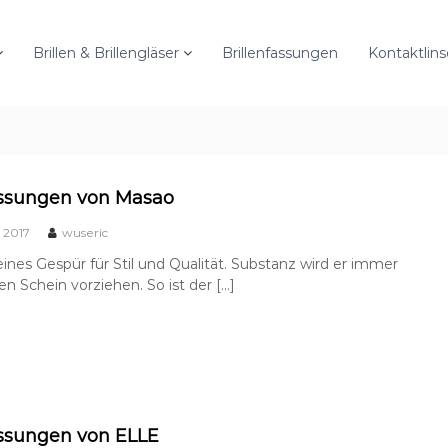
Brillen & Brillengläser
Brillenfassungen
Kontaktlin
assungen von Masao
 2017
wuseric
feines Gespür für Stil und Qualität. Substanz wird er immer
 Schein vorziehen. So ist der […]
assungen von ELLE