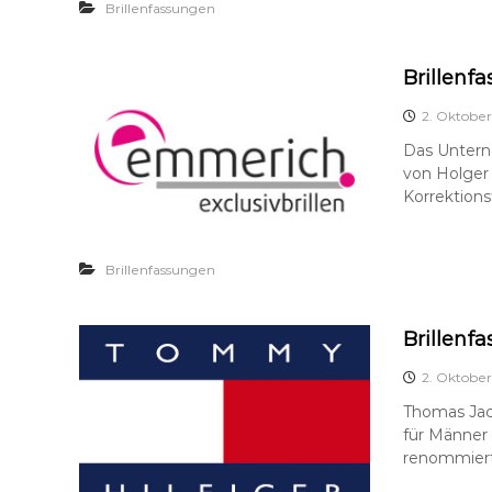
Brillenfassungen
Brillenf
2. Oktober
Das Untern
von Holger 
Korrektions
Brillenfassungen
Brillenf
2. Oktober
Thomas Jaco
für Männer 
renommierte