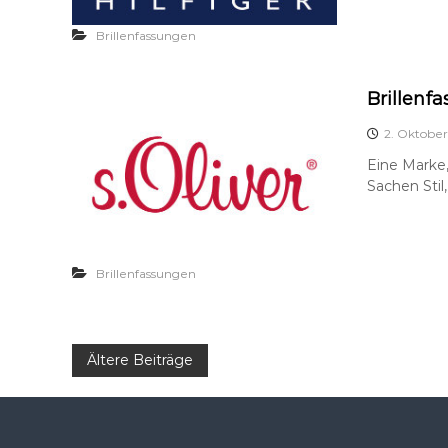
Brillenfassungen
Brillenfa
2. Oktober
Eine Marke,
Sachen Stil
Brillenfassungen
B
Ältere Beiträge
e