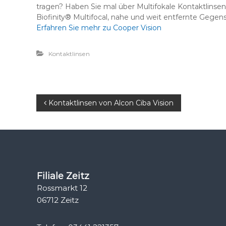
k
tragen? Haben Sie mal über Multifokale Kontaktlins
u
Biofinity® Multifocal, nahe und weit entfernte Gegen
s
Erfahren Sie mehr zu Cooper Vision
t
i
Kontaktlinsen
k
B
Kontaktlinsen von Alcon Ciba Vision
e
i
t
Filiale Zeitz
Rossmarkt 12
r
06712 Zeitz
a