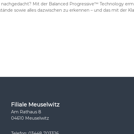
en nachgedacht? Mit der Balanced Progressive™ Technology ermö
stände sowie alles dazwischen zu erkennen – und das mit der Kl
Filiale Meuselwitz
Am Rathaus 8
04610 Meuselwitz
Telefon: 03448 703326